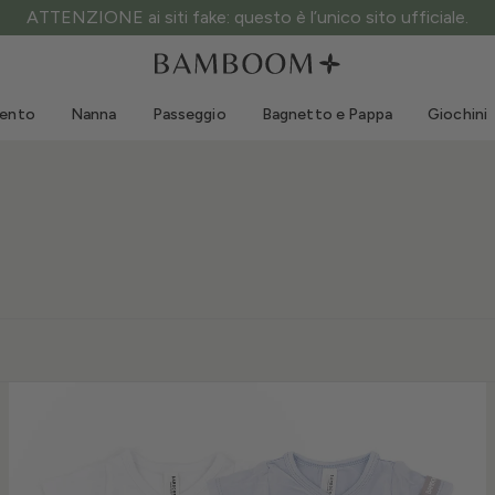
ATTENZIONE ai siti fake: questo è l’unico sito ufficiale.
Abbigliamento 0-3 anni
Mare
Tute da esterno
Costumi da bagno
mento
Nanna
Passeggio
Bagnetto e Pappa
Giochini
Body
Cappellini sole
Maglie e Camicie
Occhialini da sole
Pantaloncini e Gonne
Scarpine mare
Tutine
Giochini mare
Cardigan e Giacche
Vestitini
Cappellini
Accessori
Calze