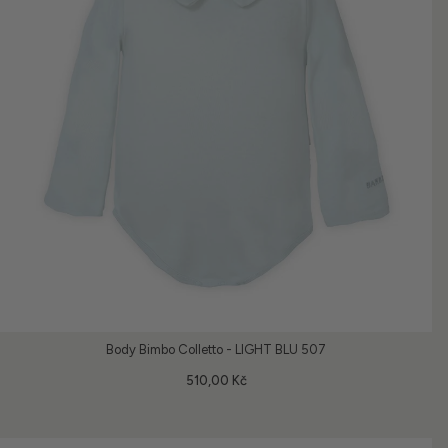
Body Bimbo Colletto - LIGHT BLU 507
510,00 Kč