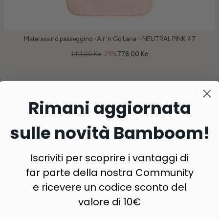
Materassino passeggino -Air 'n Go Lana - NEUTRAL PINK 47
1.111,00 Kč
-29%
778,00 Kč
Rimani aggiornata
sulle novità Bamboom!
Iscriviti per scoprire i vantaggi di
far parte della nostra Community
e ricevere un codice sconto del
valore di 10€