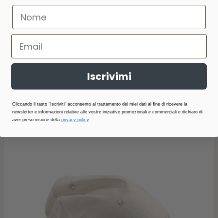
Iscrivimi
Carillon a Maglia - Fish - BLU 07
641,00 Kč
Cliccando il tasto "Iscriviti" acconsento al trattamento dei miei dati al fine di ricevere la
newsletter e informazioni relative alle vostre iniziative promozionali e commerciali e dichiaro di
aver preso visione della
privacy policy