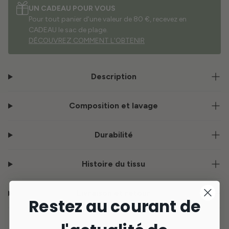
UN CADEAU POUR VOUS
Pour tout panier d'une valeur de 80 €, recevez en
CADEAU le sac de plage.
DÉCOUVREZ COMMENT L'OBTENIR
Description
Composition et lavage
Durabilité
Histoire du tissu
Livraison et retour
Restez au courant de