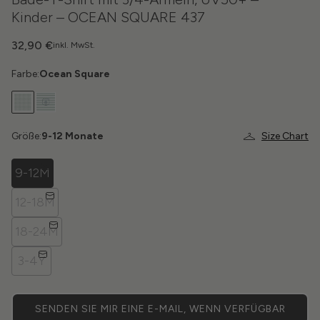
Kinder – OCEAN SQUARE 437
32,90 €
inkl. MwSt.
Farbe:
Ocean Square
Größe:
9-12 Monate
Size Chart
9-12M
12-18M
18-24M
3-4Y
SENDEN SIE MIR EINE E-MAIL, WENN VERFÜGBAR