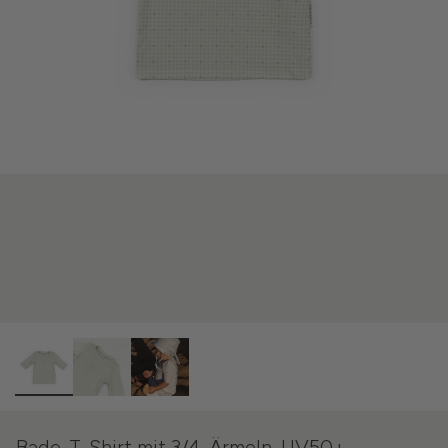
Bade-T-Shirt mit 3/4-Ärmeln, UV50+ –