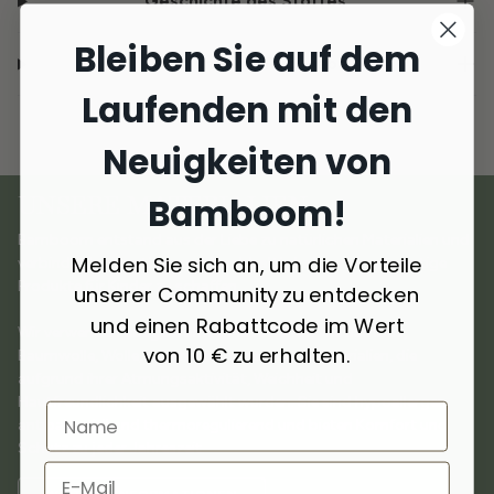
Geschichte des Stoffes
Bleiben Sie auf dem
Lieferung und Rückgabe
Laufenden mit den
Neuigkeiten von
Bamboom!
UNSERE MATERIALIEN
Bamboom entstand aus der Liebe zu natürlichen Materialien und
Melden Sie sich an, um die Vorteile
verbindet
Innovation und Nachhaltigkeit
, um hochwertige
Produkte für Kinder zu schaffen.
unserer Community zu entdecken
und einen Rabattcode im Wert
Wir verwenden
ausgewählte Materialien
wie Bambus,
von 10 € zu erhalten.
Baumwolle, Wolle, Kaschmir und recycelte Materialien, die
aufgrund ihrer Atmungsaktivität, Weichheit und
Hautfreundlichkeit ausgewählt wurden. Sie sind hypoallergen,
antibakteriell und thermoregulierend und bieten Komfort und
Schutz zu jeder Jahreszeit.