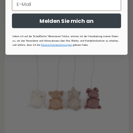
Toys für Karussell - Fisch - PINK 04
29,90 €
-30 %
20,93
Melden Sie mich an
Indem ich auf die Schaltfläche "Abonnieren" klicke, stimme ich der Verarbeitung meiner Daten
zu, um den Newsletter und Informationen über Ihre Werbe- und Handelsinitiativen zu erhalten,
und erkläre, dass ich die
Datenschutzbestimmungen
gelesen habe.