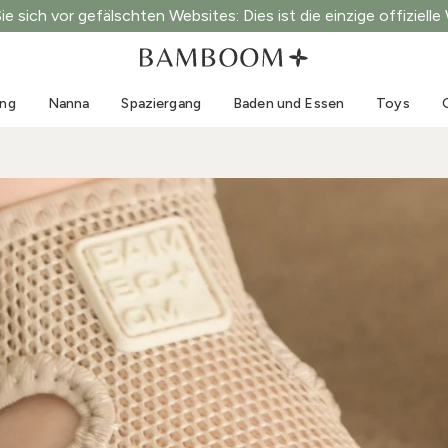
e sich vor gefälschten Websites: Dies ist die einzige offizielle
Kleidung 0-3 Jahre
Meer
Outdoor-Anzüge
Bademode
ung
Nanna
Spaziergang
Baden und Essen
Toys
Bodys
Sonnenhüte
Pullis und Hemden
Sonnenbrillen
Shorts und Röcke
Strandschuhe
Strampler
Toys
Strickjacken und Jacken
Kleider
Mützen
Accessoires
Socken