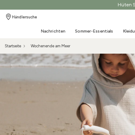
Hüten Si
Babywippe – All-in-One
Kinderwagenmatratzen
Glockenspiel
Alle Geschenkideen
Bekleidung
Bettlaken für Babybetten
Händlersuche
Inspiration
Bad
Die ersten Monate
Füttern und Stillen
Babynest
Kinderwagensack und
Kuscheltier
Geschenkideen 0-6 Monate
Produkte
Ecklaken
Frühjahr/Sommer 2026
Handtücher
Ebenfalls
Fütterungsset
Schneeanzug
Nachrichten
Sommer-Essentials
Kleid
Schlafsäcke
Toys
Geschenkideen für 6-18 Monate
Bettwäsche für Kinderbetten
Sommer-Strickmode 2026
Ponchos
Frühchen
Lätzchen
Tragetuch
Wickeldecken
Toys
Geschenkideen 18+ Monate
Bettdecke
MUST-HAVE für Neugeborene
Bademäntel
Gestrickt
Stillkissen
Startseite
Wochenende am Meer
Taschen und Rucksäcke
Wiegedecken
Toys
Geschenkkarte
Pucktücher & Musselintücher
Wochenende am Meer
Kissenbezüge Wickeltisch
Velvet
Schnullerhalter
Sonnenbrillen
Kinderbettdecken
Spielzeugkarussells
Den LOOK kaufen
Tasche und Badbehälter
Spielmatte