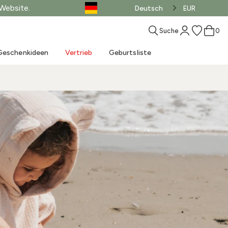
 Website.
Deutsch
EUR
Suche
0
Geschenkideen
Vertrieb
Geburtsliste
Wie wählt man den
richtigen Schlafsack
Matratzen für
Kaufen Sie den
Zubehör für die
Praktische Tipps für
MUST-HAVE Geburt
aus?
Kinderwagen
Unser Blog
Toys
Nachrichten
Verkauf - Kleidung
LOOK
Schlafenszeit
Tragetuch
das Baden
Spielmatte
Wochenende am Meer
Vertrieb - Produkte