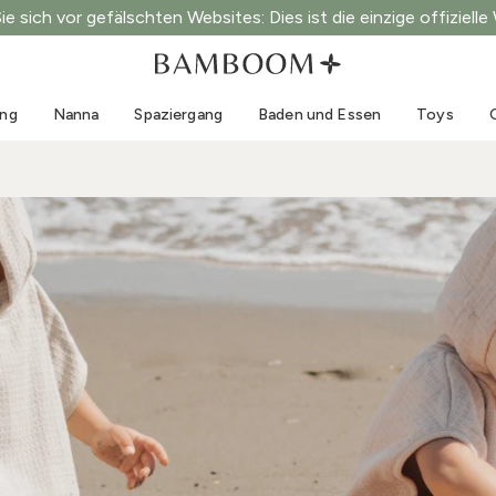
e sich vor gefälschten Websites: Dies ist die einzige offizielle
Kleidung 0-3 Jahre
Meer
Outdoor-Anzüge
Bademode
ung
Nanna
Spaziergang
Baden und Essen
Toys
Bodys
Sonnenhüte
Pullis und Hemden
Sonnenbrillen
Shorts und Röcke
Strandschuhe
Strampler
Toys
Strickjacken und Jacken
Kleider
Mützen
Accessoires
Socken