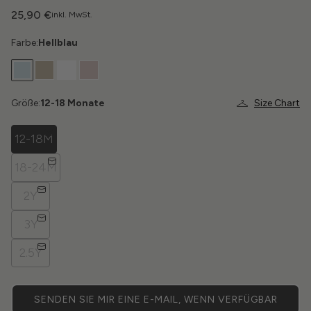
25,90 €
inkl. MwSt.
Farbe:
Hellblau
Größe:
12-18 Monate
Size Chart
12-18M
18-24M
2Y
3Y
2.5Y
SENDEN SIE MIR EINE E-MAIL, WENN VERFÜGBAR