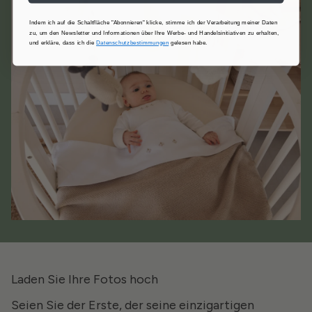
Indem ich auf die Schaltfläche "Abonnieren" klicke, stimme ich der Verarbeitung meiner Daten
zu, um den Newsletter und Informationen über Ihre Werbe- und Handelsinitiativen zu erhalten,
und erkläre, dass ich die
Datenschutzbestimmungen
gelesen habe.
Laden Sie Ihre Fotos hoch
Seien Sie der Erste, der seine einzigartigen