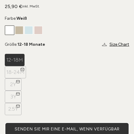
25,90 €
inkl. MwSt.
Farbe:
Weiß
Größe:
12-18 Monate
Size Chart
12-18M
18-24M
2Y
3Y
2.5Y
SENDEN SIE MIR EINE E-MAIL, WENN VERFÜGBAR