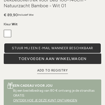
Natuurzacht Bamboe - Wit 01
€ 89,90
Inclusief btw
Kleur:
Wit
STUUR MIJ EEN E-MAIL WANNEER BESCHIKBAAR
TOEVOEGEN AAN WINKELWAGEN
ADD TO REGISTRY
EEN CADEAU VOOR JOU
Bij een bestelbedrag van 80 € ontvang je de strandtas
GRATIS.
ONTDEK HOE JE DEZE KUNT ONTVANGEN