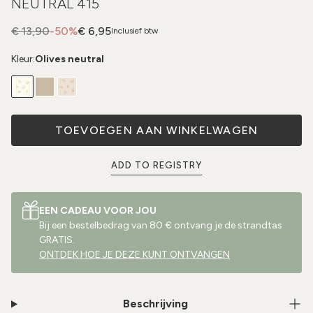
NEUTRAL 415
€ 13,90
-50%
€ 6,95
Inclusief btw
Kleur:
Olives neutral
TOEVOEGEN AAN WINKELWAGEN
ADD TO REGISTRY
EEN CADEAU VOOR JOU
Bij een bestelbedrag van 80 € ontvang je de strandtas
GRATIS.
ONTDEK HOE JE DEZE KUNT ONTVANGEN
Beschrijving