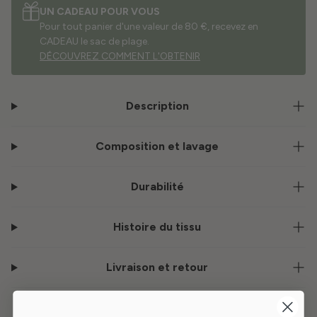
UN CADEAU POUR VOUS
Pour tout panier d'une valeur de 80 €, recevez en
CADEAU le sac de plage.
DÉCOUVREZ COMMENT L'OBTENIR
Description
Composition et lavage
Durabilité
Histoire du tissu
Livraison et retour