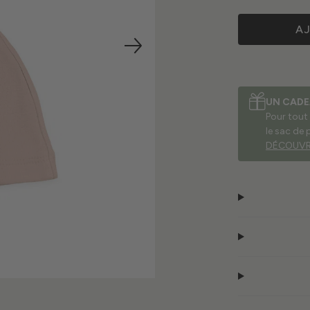
A
UN CADE
Pour tout
le sac de 
DÉCOUVR