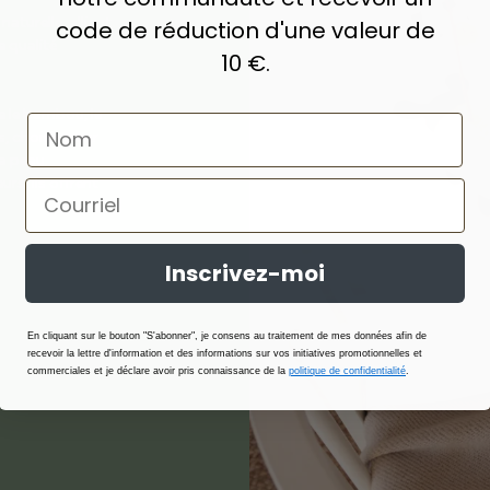
turelle, alliant
code de réduction d'une valeur de
 qualité
10 €.
e le bambou, le
s, choisis pour
la peau.
rs, ils offrent
Inscrivez-moi
En cliquant sur le bouton "S'abonner", je consens au traitement de mes données afin de
recevoir la lettre d'information et des informations sur vos initiatives promotionnelles et
commerciales et je déclare avoir pris connaissance de la
politique de confidentialité
.