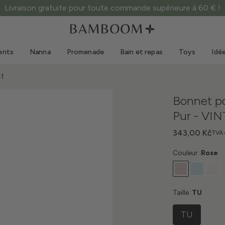
Livraison gratuite pour toute commande supérieure à 60 € !
Vêtements 0-3 ans
Mer
Combinaisons d'extérieur
Maillots de bain
ents
Nanna
Promenade
Bain et repas
Toys
Idé
Bodys
Casquettes de soleil
Pulls et chemises
Lunettes de soleil
41
Shorts et jupes
Chaussures de plage
Bonnet p
Combinaisons
Toys
Pur - VI
Cardigans et vestes
Robes
343,00 Kč
TVA 
Casquettes
Couleur :
Rose
Accessoires
Chaussettes
Taille :
TU
TU