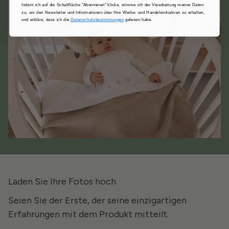
Indem ich auf die Schaltfläche "Abonnieren" klicke, stimme ich der Verarbeitung meiner Daten
zu, um den Newsletter und Informationen über Ihre Werbe- und Handelsinitiativen zu erhalten,
und erkläre, dass ich die
Datenschutzbestimmungen
gelesen habe.
Laden Sie Ihre Fotos hoch
Seien Sie der Erste, der seine einzigartigen
Erfahrungen mit dem Produkt mitteilt.