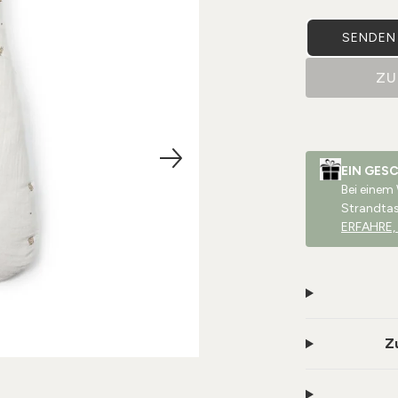
SENDEN 
ZU
EIN GES
Bei einem
Strandta
ERFAHRE,
Z