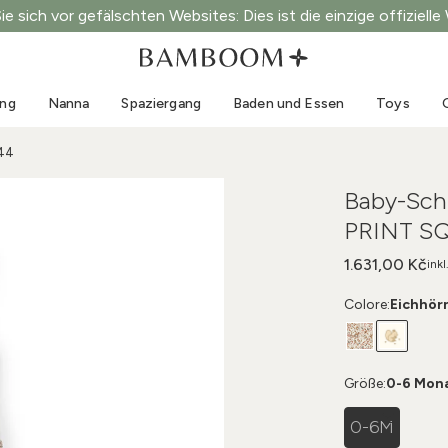
e sich vor gefälschten Websites: Dies ist die einzige offizielle
Kleidung 0-3 Jahre
Meer
Outdoor-Anzüge
Bademode
ung
Nanna
Spaziergang
Baden und Essen
Toys
Bodys
Sonnenhüte
Pullis und Hemden
Sonnenbrillen
344
Shorts und Röcke
Strandschuhe
Baby-Schl
Strampler
Toys
PRINT S
Strickjacken und Jacken
Kleider
1.631,00 Kč
ink
Mützen
Colore:
Eichhör
Accessoires
Socken
Größe:
0-6 Mon
0-6M