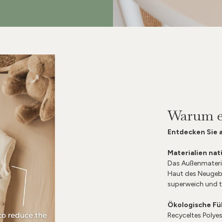
Warum ei
Entdecken Sie a
Materialien nat
Das Außenmateria
Haut des Neugebo
superweich und t
Ökologische Fü
Recyceltes Polyest