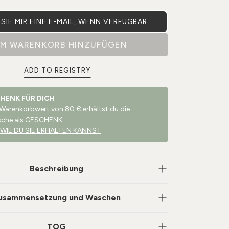
SIE MIR EINE E-MAIL, WENN VERFÜGBAR
M WARENKORB HINZUFÜGEN
ADD TO REGISTRY
CHENK FÜR DICH
 Warenkorbwert von 80 € erhältst du die
sche als GESCHENK.
 WIE DU SIE ERHALTEN KANNST
Beschreibung
usammensetzung und Waschen
TOG