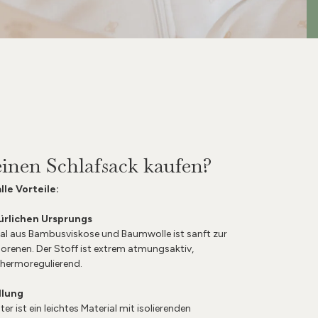
nen Schlafsack kaufen?
lle Vorteile:
ürlichen Ursprungs
l aus Bambusviskose und Baumwolle ist sanft zur
renen. Der Stoff ist extrem atmungsaktiv,
hermoregulierend.
llung
er ist ein leichtes Material mit isolierenden