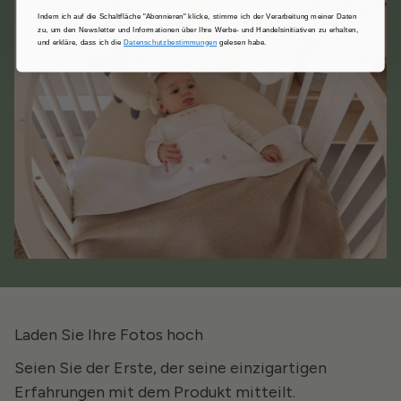
Indem ich auf die Schaltfläche "Abonnieren" klicke, stimme ich der Verarbeitung meiner Daten
zu, um den Newsletter und Informationen über Ihre Werbe- und Handelsinitiativen zu erhalten,
und erkläre, dass ich die
Datenschutzbestimmungen
gelesen habe.
Laden Sie Ihre Fotos hoch
Seien Sie der Erste, der seine einzigartigen
Erfahrungen mit dem Produkt mitteilt.