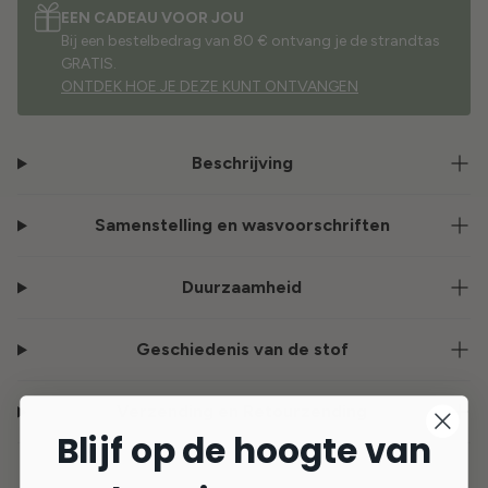
EEN CADEAU VOOR JOU
Bij een bestelbedrag van 80 € ontvang je de strandtas
GRATIS.
ONTDEK HOE JE DEZE KUNT ONTVANGEN
Beschrijving
Samenstelling en wasvoorschriften
Duurzaamheid
Geschiedenis van de stof
Verzending en Retourzending
Blijf op de hoogte van