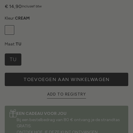
€ 14,90
Inclusief btw
Kleur:
CREAM
Maat:
TU
TU
TOEVOEGEN AAN WINKELWAGEN
ADD TO REGISTRY
EEN CADEAU VOOR JOU
Bij een bestelbedrag van 80 € ontvang je de strandtas
GRATIS.
ONTDEK HOE JE DEZE KUNT ONTVANGEN