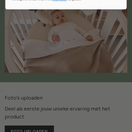
Foto's uploaden
Deel als eerste jouw unieke ervaring met het
product.
FOTO UPLOADEN