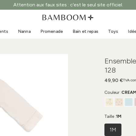
Attention aux faux sites : c'est le seul site officiel.
Vêtements 0-3 ans
Mer
Combinaisons d'extérieur
Maillots de bain
ents
Nanna
Promenade
Bain et repas
Toys
Idé
Bodys
Casquettes de soleil
Pulls et chemises
Lunettes de soleil
Shorts et jupes
Chaussures de plage
Ensemble
Combinaisons
Toys
128
Cardigans et vestes
Robes
49,90 €
TVA com
Casquettes
Couleur :
CREA
Accessoires
Chaussettes
Taille :
1M
1M