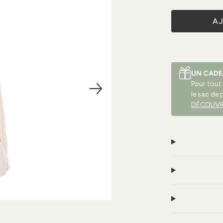
A
UN CADE
Pour tout
le sac de 
DÉCOUVR