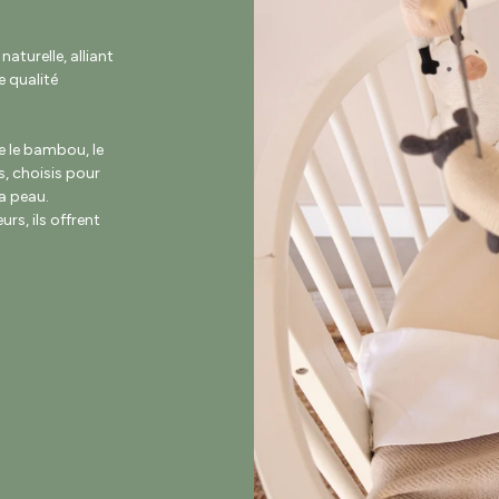
turelle, alliant
 qualité
e le bambou, le
s, choisis pour
la peau.
rs, ils offrent