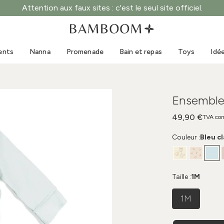
Attention aux faux sites : c'est le seul site officiel.
Vêtements 0-3 ans
Mer
Combinaisons d'extérieur
Maillots de bain
ents
Nanna
Promenade
Bain et repas
Toys
Idé
Bodys
Casquettes de soleil
Pulls et chemises
Lunettes de soleil
Shorts et jupes
Chaussures de plage
Ensemble
Combinaisons
Toys
Cardigans et vestes
49,90 €
TVA com
Robes
Couleur :
Bleu cl
Casquettes
Accessoires
Chaussettes
Taille :
1M
1M