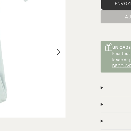
ENVOYE
A
UN CADE
Pour tout
le sac de 
DÉCOUVR