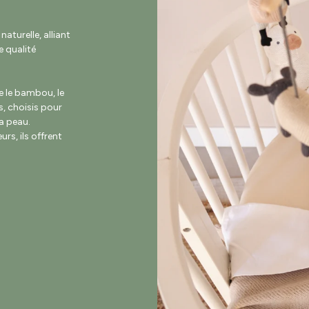
turelle, alliant
 qualité
e le bambou, le
s, choisis pour
la peau.
rs, ils offrent