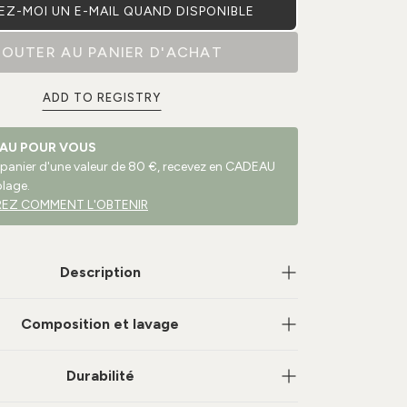
Z-MOI UN E-MAIL QUAND DISPONIBLE
JOUTER AU PANIER D'ACHAT
ADD TO REGISTRY
AU POUR VOUS
 panier d'une valeur de 80 €, recevez en CADEAU
plage.
EZ COMMENT L'OBTENIR
Description
Composition et lavage
Durabilité