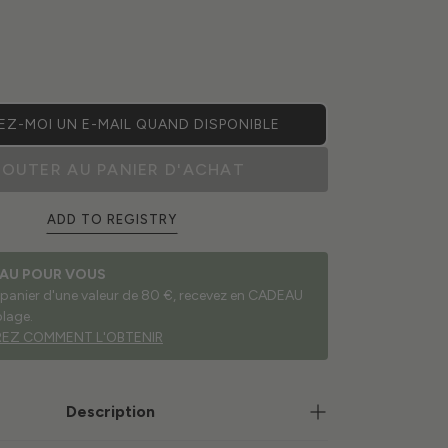
Z-MOI UN E-MAIL QUAND DISPONIBLE
JOUTER AU PANIER D'ACHAT
ADD TO REGISTRY
AU POUR VOUS
 panier d'une valeur de 80 €, recevez en CADEAU
plage.
EZ COMMENT L'OBTENIR
Description