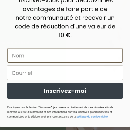
Inscrivez-vous pour découvrir les
avantages de faire partie de
notre communauté et recevoir un
code de réduction d'une valeur de
10 €.
turelle, alliant
 qualité
e le bambou, le
s, choisis pour
la peau.
rs, ils offrent
Inscrivez-moi
En cliquant sur le bouton "S'abonner", je consens au traitement de mes données afin de
recevoir la lettre d'information et des informations sur vos initiatives promotionnelles et
commerciales et je déclare avoir pris connaissance de la
politique de confidentialité
.