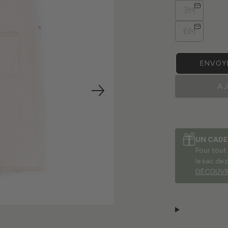
3M
6M
ENVOYE
A
UN CADE
Pour tout
le sac de 
DÉCOUVR