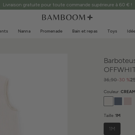
Livraison gratuite pour toute commande supérieure à 60 € !
Vêtements 0-3 ans
Mer
Combinaisons d'extérieur
Maillots de bain
ents
Nanna
Promenade
Bain et repas
Toys
Idé
Bodys
Casquettes de soleil
Pulls et chemises
Lunettes de soleil
Shorts et jupes
Chaussures de plage
Barboteu
Combinaisons
Toys
OFFWHIT
Cardigans et vestes
Robes
36,90
-30 %
2
Casquettes
Couleur :
CREA
Accessoires
Chaussettes
Taille :
1M
1M