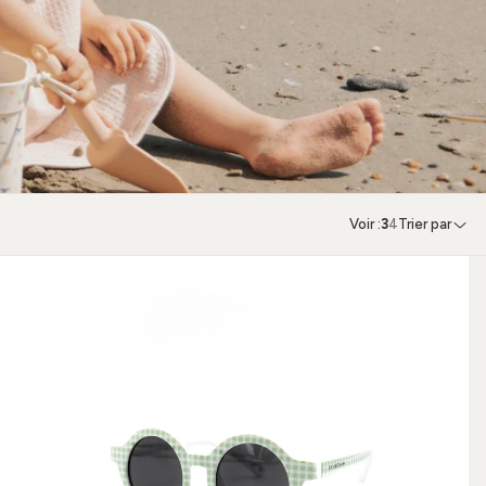
Voir :
3
4
Trier par