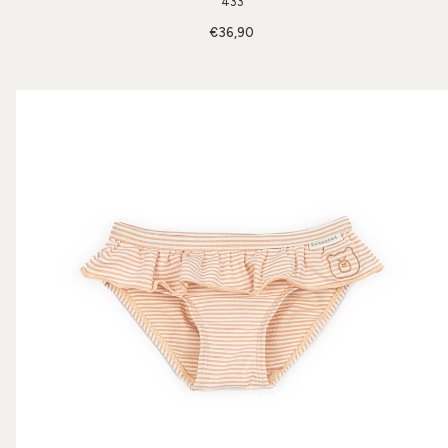
433
€36,90