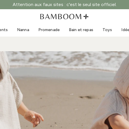
Attention aux faux sites : c'est le seul site officiel.
Vêtements 0-3 ans
Mer
Combinaisons d'extérieur
Maillots de bain
ents
Nanna
Promenade
Bain et repas
Toys
Idé
Bodys
Casquettes de soleil
Pulls et chemises
Lunettes de soleil
Shorts et jupes
Chaussures de plage
Combinaisons
Toys
Cardigans et vestes
Robes
Casquettes
Accessoires
Chaussettes