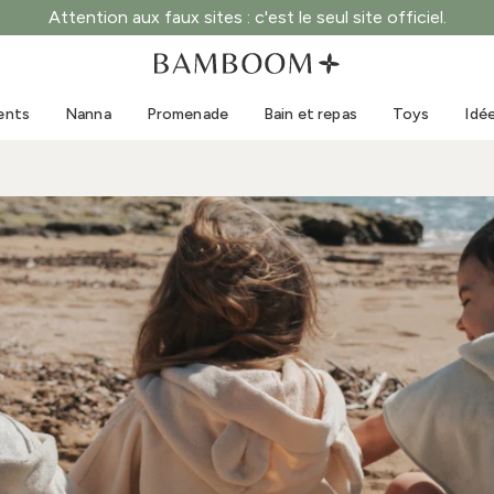
Attention aux faux sites : c'est le seul site officiel.
Vêtements 0-3 ans
Mer
Combinaisons d'extérieur
Maillots de bain
ents
Nanna
Promenade
Bain et repas
Toys
Idé
Bodys
Casquettes de soleil
Pulls et chemises
Lunettes de soleil
Shorts et jupes
Chaussures de plage
Combinaisons
Toys
Cardigans et vestes
Robes
Casquettes
Accessoires
Chaussettes