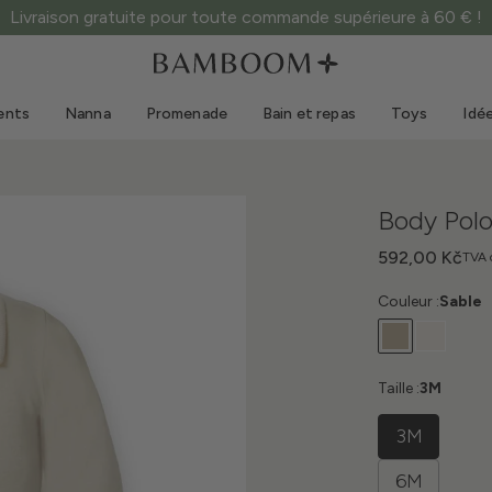
Livraison gratuite pour toute commande supérieure à 60 € !
Vêtements 0-3 ans
Mer
Combinaisons d'extérieur
Maillots de bain
ents
Nanna
Promenade
Bain et repas
Toys
Idé
Bodys
Casquettes de soleil
Pulls et chemises
Lunettes de soleil
Shorts et jupes
Chaussures de plage
Body Pol
Combinaisons
Toys
Cardigans et vestes
592,00 Kč
TVA 
Robes
Couleur :
Sable
Casquettes
Accessoires
Chaussettes
Taille :
3M
3M
6M