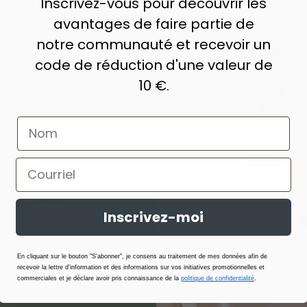
Inscrivez-vous pour découvrir les
avantages de faire partie de
notre communauté et recevoir un
code de réduction d'une valeur de
10 €.
turelle, alliant
 qualité
e le bambou, le
s, choisis pour
la peau.
rs, ils offrent
Inscrivez-moi
En cliquant sur le bouton "S'abonner", je consens au traitement de mes données afin de
recevoir la lettre d'information et des informations sur vos initiatives promotionnelles et
commerciales et je déclare avoir pris connaissance de la
politique de confidentialité
.