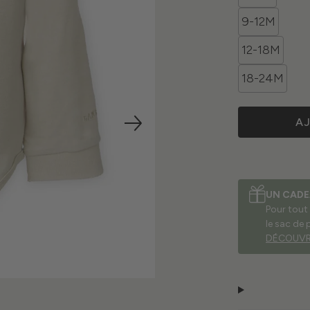
9-12M
12-18M
18-24M
A
UN CADE
Pour tout
le sac de 
DÉCOUVR