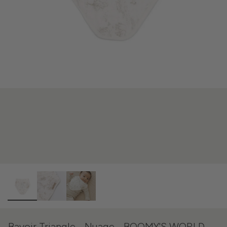
Bavoir Triangle - Nuage - BOOMY'S WORLD