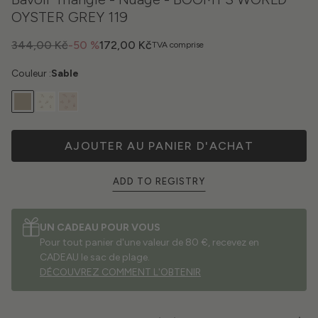
OYSTER GREY 119
344,00 Kč
-50 %
172,00 Kč
TVA comprise
Couleur :
Sable
AJOUTER AU PANIER D'ACHAT
ADD TO REGISTRY
UN CADEAU POUR VOUS
Pour tout panier d'une valeur de 80 €, recevez en
CADEAU le sac de plage.
DÉCOUVREZ COMMENT L'OBTENIR