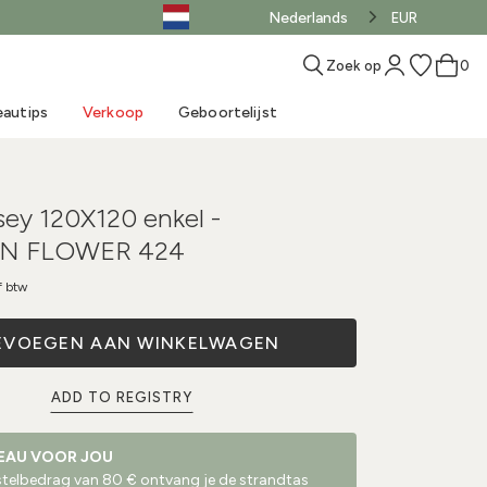
Nederlands
EUR
Zoek op
0
autips
Verkoop
Geboortelijst
ey 120X120 enkel -
AN FLOWER 424
MUST-HAVE
Hoe kies je een
Accessoires voor het
Praktische tips voor
f btw
geboorte
slaapzak?
Kinderwagenmatrasjes
Onze blog
Toys
Nieuw
Verkoop - Kleding
Koop de LOOK
slapen gaan
Draagdoek
het badje
Speelmat
Weekend aan zee
Verkoop - Producten
EVOEGEN AAN WINKELWAGEN
ADD TO REGISTRY
EAU VOOR JOU
estelbedrag van 80 € ontvang je de strandtas