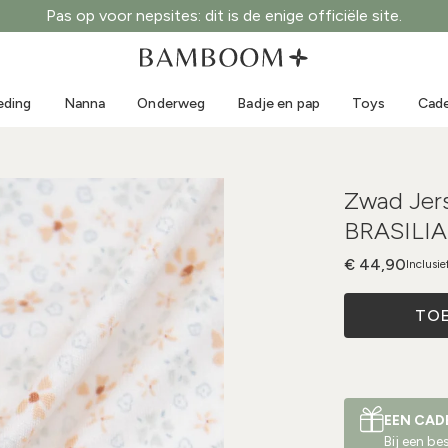
Pas op voor nepsites: dit is de enige officiële site.
Kleding 0-3 jaar
Zee
Outdoorpakken
Zwemkleding
eding
Nanna
Onderweg
Badje en pap
Toys
Cade
Body's
Zonnehoedjes
Truien en overhemden
Zonnebrillen
Shorts en rokken
Strandschoentjes
Zwad Jers
Rompertjes
Toys
BRASILI
Vestjes en jasjes
Jurkjes
€ 44,90
Inclusie
Petjes
TO
Accessoires
Sokken
EEN CAD
Bij een b