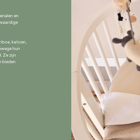
erialen en
aardige
boe, katoen,
anwege hun
 Ze zijn
n bieden