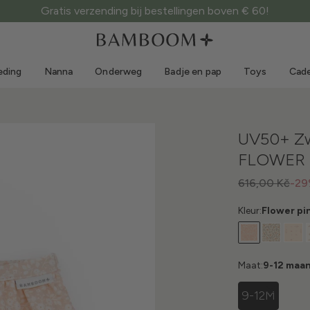
Gratis verzending bij bestellingen boven € 60!
Kleding 0-3 jaar
Zee
Outdoorpakken
Zwemkleding
eding
Nanna
Onderweg
Badje en pap
Toys
Cade
Body's
Zonnehoedjes
Truien en overhemden
Zonnebrillen
Shorts en rokken
Strandschoentjes
UV50+ Zw
Rompertjes
Toys
FLOWER 
Vestjes en jasjes
Jurkjes
616,00 Kč
-2
Petjes
Kleur:
Flower pi
Accessoires
Sokken
Maat:
9-12 maa
9-12M