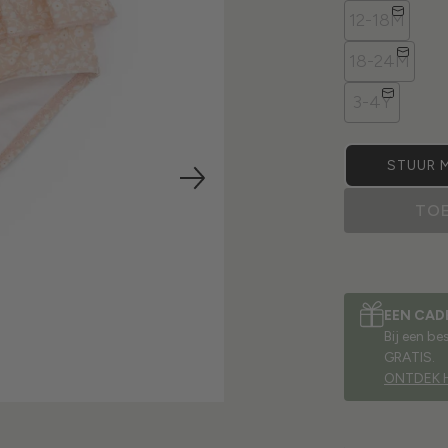
12-18M
18-24M
3-4Y
STUUR M
TO
EEN CAD
Bij een b
GRATIS.
ONTDEK 