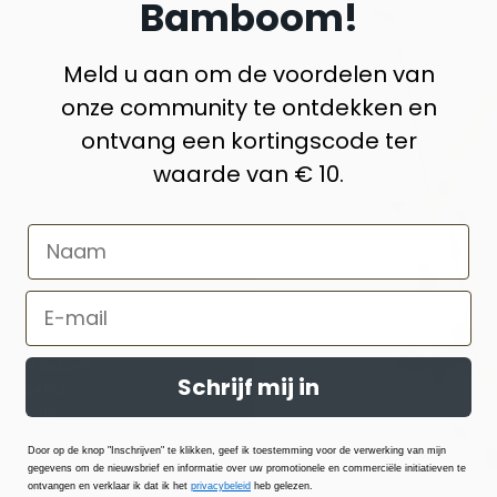
Bamboom!
Meld u aan om de voordelen van
onze community te ontdekken en
ontvang een kortingscode ter
waarde van € 10.
erialen en
aardige
boe, katoen,
Schrijf mij in
anwege hun
 Ze zijn
n bieden
Door op de knop "Inschrijven" te klikken, geef ik toestemming voor de verwerking van mijn
gegevens om de nieuwsbrief en informatie over uw promotionele en commerciële initiatieven te
ontvangen en verklaar ik dat ik het
privacybeleid
heb gelezen.