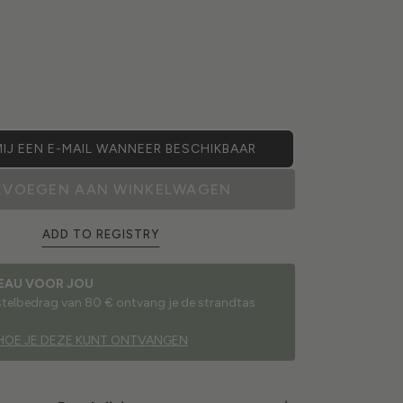
IJ EEN E-MAIL WANNEER BESCHIKBAAR
EVOEGEN AAN WINKELWAGEN
ADD TO REGISTRY
EAU VOOR JOU
estelbedrag van 80 € ontvang je de strandtas
HOE JE DEZE KUNT ONTVANGEN