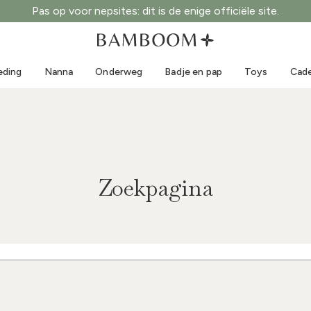
Pas op voor nepsites: dit is de enige officiële site.
Kleding 0-3 jaar
Zee
Outdoorpakken
Zwemkleding
eding
Nanna
Onderweg
Badje en pap
Toys
Cade
Body's
Zonnehoedjes
Truien en overhemden
Zonnebrillen
Shorts en rokken
Strandschoentjes
Rompertjes
Toys
Vestjes en jasjes
Zoekpagina
Jurkjes
Petjes
Accessoires
Sokken