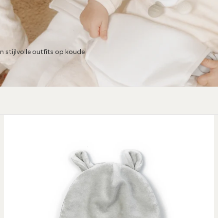
stijlvolle outfits op koude