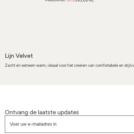
1.186,00 Kč
-50%
593,00 Kč
Lijn Velvet
Zacht en extreem warm, ideaal voor het creëren van comfortabele en stijlvo
Ontvang de laatste updates