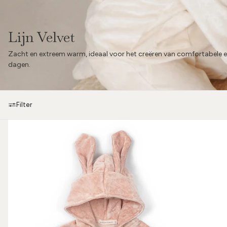
Lijn Velvet
Zacht en extreem warm, ideaal voor het creëren van comfortabele en 
dagen.
Filter