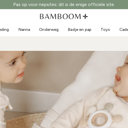
Pas op voor nepsites: dit is de enige officiële site.
Kleding 0-3 jaar
Zee
Outdoorpakken
Zwemkleding
eding
Nanna
Onderweg
Badje en pap
Toys
Cade
Body's
Zonnehoedjes
Truien en overhemden
Zonnebrillen
Shorts en rokken
Strandschoentjes
Rompertjes
Toys
Vestjes en jasjes
Jurkjes
Petjes
Accessoires
Sokken