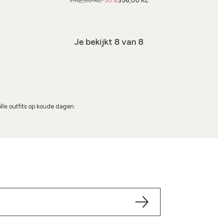
1.112,00 Kč
-50%
556,00 Kč
Je bekijkt
8
van 8
lle outfits op koude dagen.