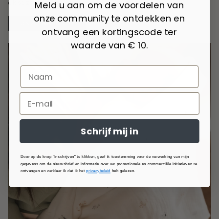
elk seizoen.
Meld u aan om de voordelen van
onze community te ontdekken en
ONZE WAARDEN
ontvang een kortingscode ter
waarde van € 10.
Schrijf mij in
Door op de knop "Inschrijven" te klikken, geef ik toestemming voor de verwerking van mijn
gegevens om de nieuwsbrief en informatie over uw promotionele en commerciële initiatieven te
ontvangen en verklaar ik dat ik het
privacybeleid
heb gelezen.