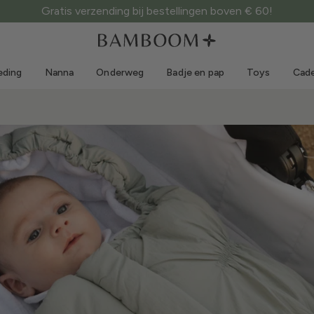
Gratis verzending bij bestellingen boven € 60!
Kleding 0-3 jaar
Zee
Outdoorpakken
Zwemkleding
eding
Nanna
Onderweg
Badje en pap
Toys
Cade
Body's
Zonnehoedjes
Truien en overhemden
Zonnebrillen
Shorts en rokken
Strandschoentjes
Rompertjes
Toys
Vestjes en jasjes
Jurkjes
Petjes
Accessoires
Sokken