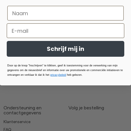
Schrijf mij in
Door op de knop "Inschrijven" te klikken, geef ik toestemming voor de verwerking van mijn
gegevens om de nieuwsbrief en informatie over uw promotionele en commerciële initiatieven te
ontvangen en verklaar ik dat ik het
privacybeleid
heb gelezen.
Ondersteuning en
Volg je bestelling
contactgegevens
Klantenservice
FAQ