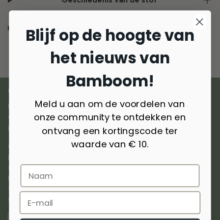
Verzending en Retourzending
Blijf op de hoogte van
het nieuws van
Bamboom!
ONZE MATERIALEN
Meld u aan om de voordelen van
Bamboom is ontstaan uit liefde voor natuurlijke materialen en
onze community te ontdekken en
combineert
innovatie en duurzaamheid
om hoogwaardige
producten voor kinderen te creëren.
ontvang een kortingscode ter
waarde van € 10.
We gebruiken
geselecteerde materialen
zoals bamboe,
katoen, wol, kasjmier en gerecyclede materialen, gekozen
vanwege hun ademend vermogen, zachtheid en
huidvriendelijkheid. Ze zijn hypoallergeen, antibacterieel en
thermoregulerend en bieden comfort en bescherming in elk
seizoen.
ONTDEK MEER