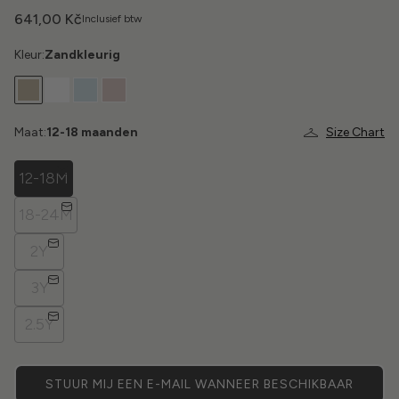
641,00 Kč
Inclusief btw
Kleur:
Zandkleurig
Maat:
12-18 maanden
Size Chart
12-18M
18-24M
2Y
3Y
2.5Y
STUUR MIJ EEN E-MAIL WANNEER BESCHIKBAAR