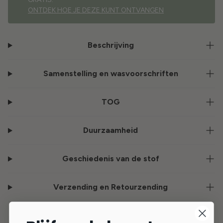
ONTDEK HOE JE DEZE KUNT ONTVANGEN
Beschrijving
Samenstelling en wasvoorschriften
TOG
Duurzaamheid
Geschiedenis van de stof
Verzending en Retourzending