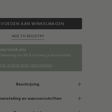
EVOEGEN AAN WINKELWAGEN
ADD TO REGISTRY
EAU VOOR JOU
estelbedrag van 80 € ontvang je de strandtas
HOE JE DEZE KUNT ONTVANGEN
Beschrijving
enstelling en wasvoorschriften