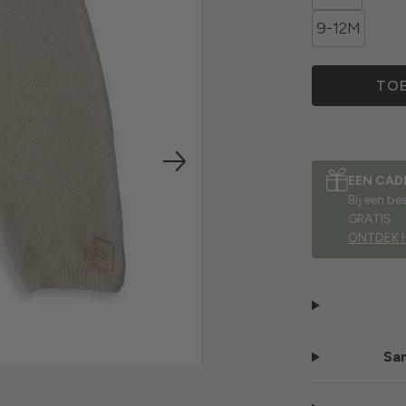
9-12M
TO
EEN CAD
Bij een b
GRATIS.
ONTDEK 
Sam