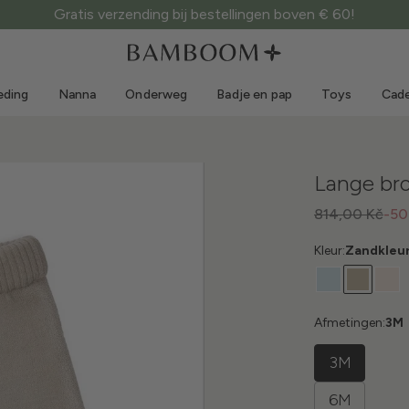
Gratis verzending bij bestellingen boven € 60!
Kleding 0-3 jaar
Zee
Outdoorpakken
Zwemkleding
eding
Nanna
Onderweg
Badje en pap
Toys
Cade
Body's
Zonnehoedjes
Truien en overhemden
Zonnebrillen
Shorts en rokken
Strandschoentjes
Lange br
Rompertjes
Toys
Vestjes en jasjes
814,00 Kč
-5
Jurkjes
Kleur:
Zandkleur
Petjes
Accessoires
Sokken
Afmetingen:
3M
3M
6M