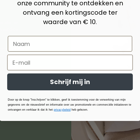
onze community te ontdekken en
ontvang een kortingscode ter
waarde van € 10.
erialen en
aardige
boe, katoen,
anwege hun
 Ze zijn
n bieden
Schrijf mij in
Door op de knop "Inschrijven" te klikken, geef ik toestemming voor de verwerking van mijn
gegevens om de nieuwsbrief en informatie over uw promotionele en commerciële initiatieven te
ontvangen en verklaar ik dat ik het
privacybeleid
heb gelezen.