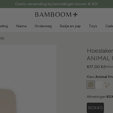
Gratis verzending bij bestellingen boven € 60!
Kleding 0-3 jaar
Zee
Outdoorpakken
Zwemkleding
eding
Nanna
Onderweg
Badje en pap
Toys
Cade
Body's
Zonnehoedjes
Truien en overhemden
Zonnebrillen
310
Shorts en rokken
Strandschoentjes
Hoeslaken
Rompertjes
Toys
ANIMAL 
Vestjes en jasjes
Jurkjes
617,00 Kč
Inclu
Petjes
Kleur:
Animal fr
Accessoires
Sokken
Afmetingen:
80
80X40