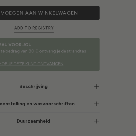
EVOEGEN AAN WINKELWAGEN
ADD TO REGISTRY
EAU VOOR JOU
estelbedrag van 80 € ontvang je de strandtas
HOE JE DEZE KUNT ONTVANGEN
Beschrijving
enstelling en wasvoorschriften
Duurzaamheid