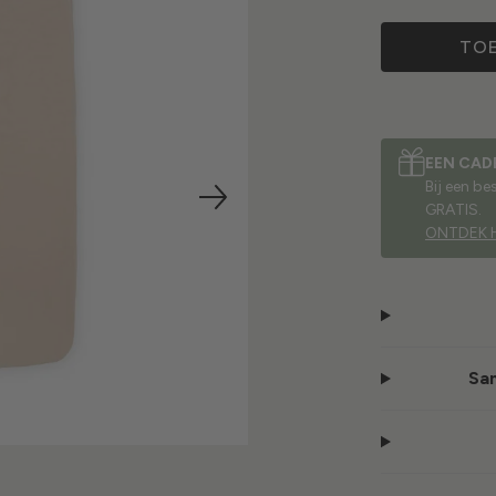
TO
EEN CAD
Bij een b
GRATIS.
ONTDEK 
Sam