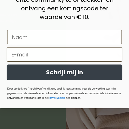
ontvang een kortingscode ter
erialen en
waarde van € 10.
aardige
boe, katoen,
anwege hun
 Ze zijn
n bieden
Schrijf mij in
Door op de knop "Inschrijven" te klikken, geef ik toestemming voor de verwerking van mijn
gegevens om de nieuwsbrief en informatie over uw promotionele en commerciële initiatieven te
ontvangen en verklaar ik dat ik het
privacybeleid
heb gelezen.