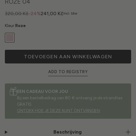
ROZE 04
320,00 Kč
-24%
241,00 Kč
Incl. btw
Kleur:
Roze
TOEVOEGEN AAN WINKELWAGEN
ADD TO REGISTRY
EEN CADEAU VOOR JOU
Bij een bestelbedrag van 80 € ontvang je de strandtas
GRATIS.
ONTDEK HOE JE DEZE KUNT ONTVANGEN
Beschrijving