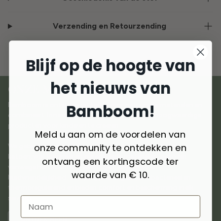
Verzending en Retourzending
Blijf op de hoogte van
het nieuws van
ONZE MATERIALEN
Bamboom!
Bamboom is ontstaan uit liefde voor natuurlijke materialen en
combineert
innovatie en duurzaamheid
om hoogwaardige
producten voor kinderen te creëren.
Meld u aan om de voordelen van
onze community te ontdekken en
We gebruiken
geselecteerde materialen
zoals bamboe,
katoen, wol, kasjmier en gerecyclede materialen, gekozen
ontvang een kortingscode ter
vanwege hun ademend vermogen, zachtheid en
waarde van € 10.
huidvriendelijkheid. Ze zijn hypoallergeen, antibacterieel en
thermoregulerend en bieden comfort en bescherming in elk
seizoen.
ONTDEK MEER