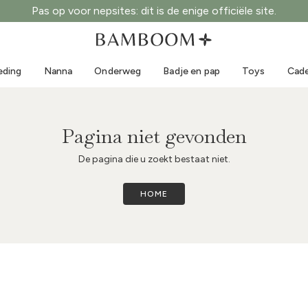
Pas op voor nepsites: dit is de enige officiële site.
Kleding 0-3 jaar
Zee
Outdoorpakken
Zwemkleding
eding
Nanna
Onderweg
Badje en pap
Toys
Cade
Body's
Zonnehoedjes
Truien en overhemden
Zonnebrillen
Shorts en rokken
Strandschoentjes
Pagina niet gevonden
Rompertjes
Toys
De pagina die u zoekt bestaat niet.
Vestjes en jasjes
Jurkjes
HOME
Petjes
Accessoires
Sokken