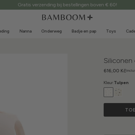
Gratis verzending bij bestellingen boven € 60!
Kleding 0-3 jaar
Zee
Outdoorpakken
Zwemkleding
eding
Nanna
Onderweg
Badje en pap
Toys
Cade
Body's
Zonnehoedjes
Truien en overhemden
Zonnebrillen
Shorts en rokken
Strandschoentjes
Siliconen
Rompertjes
Toys
Vestjes en jasjes
616,00 Kč
Inclu
Jurkjes
Kleur:
Tulpen
Petjes
Accessoires
Sokken
TO