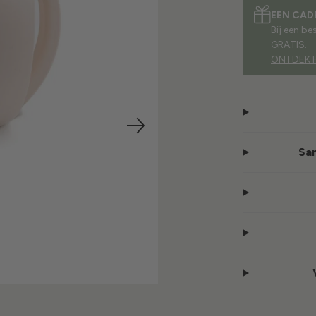
EEN CAD
Bij een b
GRATIS.
ONTDEK 
Sam