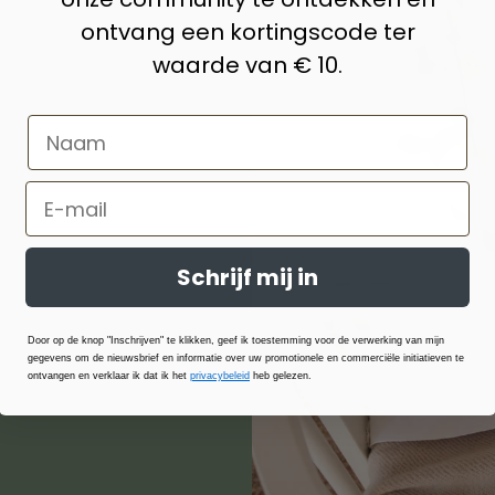
ontvang een kortingscode ter
erialen en
waarde van € 10.
aardige
boe, katoen,
anwege hun
 Ze zijn
n bieden
Schrijf mij in
Door op de knop "Inschrijven" te klikken, geef ik toestemming voor de verwerking van mijn
gegevens om de nieuwsbrief en informatie over uw promotionele en commerciële initiatieven te
ontvangen en verklaar ik dat ik het
privacybeleid
heb gelezen.