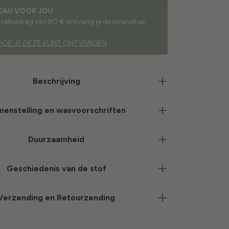
EAU VOOR JOU
estelbedrag van 80 € ontvang je de strandtas
HOE JE DEZE KUNT ONTVANGEN
Beschrijving
enstelling en wasvoorschriften
Duurzaamheid
Geschiedenis van de stof
Verzending en Retourzending