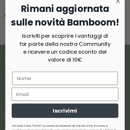
Rimani aggiornata
Consegna e resi
sulle novità Bamboom!
Iscriviti per scoprire i vantaggi di
far parte della nostra Community
e ricevere un codice sconto del
I NOSTRI MATERIALI
valore di 10€
Bamboom nasce dall’amore per i materiali di origine naturale,
combinando
innovazione e sostenibilità
per creare prodotti
di qualità premium dedicati ai più piccoli.
Utilizziamo
materiali selezionati
come bambù, cotone, lana,
cashmere e materiali riciclati, scelti per la loro traspirabilità,
morbidezza e delicatezza sulla pelle. Anallergici, antibatterici e
termoregolatori,offrono comfort e protezione in ogni stagione.
Iscrivimi
SCOPRI DI PIÙ
Cliccando il tasto "Iscriviti" acconsento al trattamento dei miei dati al fine di ricevere la
newsletter e informazioni relative alle vostre iniziative promozionali e commerciali e dichiaro di