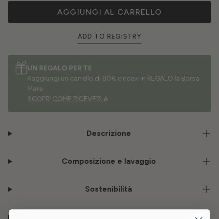
AGGIUNGI AL CARRELLO
ADD TO REGISTRY
UN REGALO PER TE
Raggiungi un carrello di 80€ e ricevi in REGALO la Borsa
Mare.
SCOPRI COME RICEVERLA
Descrizione
Composizione e lavaggio
Sostenibilità
Storia del tessuto