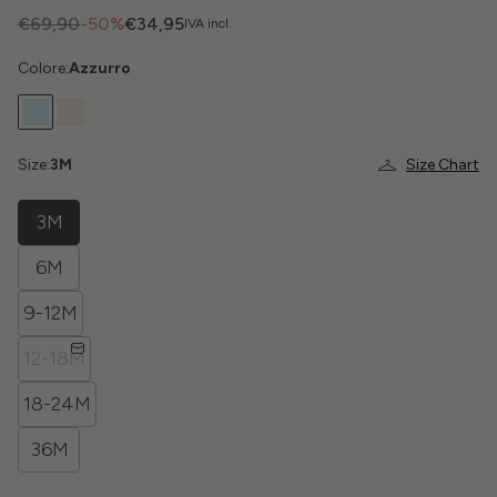
€69,90
-50%
€34,95
IVA incl.
Colore:
Azzurro
Size:
3M
Size Chart
3M
6M
9-12M
12-18M
18-24M
36M