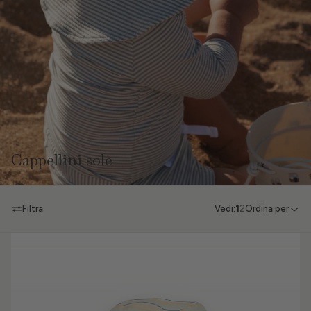
Cappellini sole
Filtra
Vedi:
1
2
Ordina per