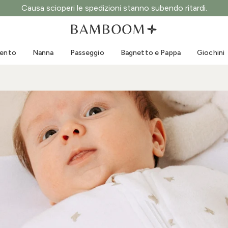
Causa scioperi le spedizioni stanno subendo ritardi.
Abbigliamento 0-3 anni
Mare
Tute da esterno
Costumi da bagno
mento
Nanna
Passeggio
Bagnetto e Pappa
Giochini
Body
Cappellini sole
Maglie e Camicie
Occhialini da sole
Pantaloncini e Gonne
Scarpine mare
Tutine
Giochini mare
Cardigan e Giacche
Vestitini
Cappellini
Accessori
Calze