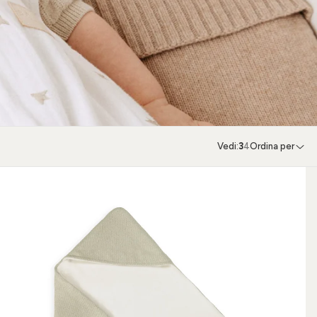
Vedi:
3
4
Ordina per