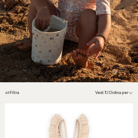
Linea Mare
Filtra
Vedi:
1
2
Ordina per