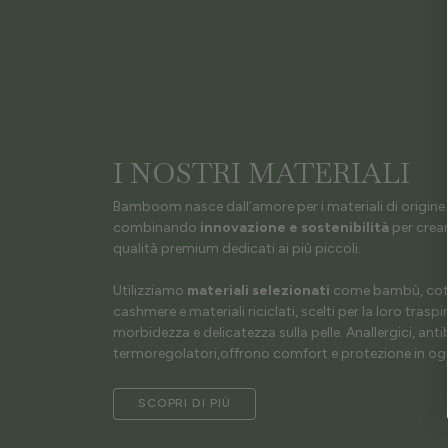
I NOSTRI MATERIALI
Bamboom nasce dall’amore per i materiali di origine 
combinando
innovazione e sostenibilità
per crear
qualità premium dedicati ai più piccoli.
Utilizziamo
materiali selezionati
come bambù, coto
cashmere e materiali riciclati, scelti per la loro traspir
morbidezza e delicatezza sulla pelle. Anallergici, antib
termoregolatori,offrono comfort e protezione in ogn
SCOPRI DI PIÙ