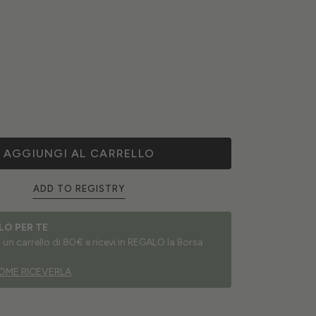
AGGIUNGI AL CARRELLO
ADD TO REGISTRY
LO PER TE
un carrello di 80€ e ricevi in REGALO la Borsa
OME RICEVERLA