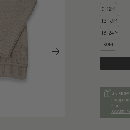
9-12M
12-18M
18-24M
36M
UN REGA
Raggiungi 
Mare.
SCOPRI C