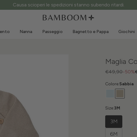
ATTENZIONE ai siti fake: questo è l’unico sito ufficiale.
Abbigliamento 0-3 anni
Mare
Tute da esterno
Costumi da bagno
mento
Nanna
Passeggio
Bagnetto e Pappa
Giochini
Body
Cappellini sole
Maglie e Camicie
Occhialini da sole
Pantaloncini e Gonne
Scarpine mare
Maglia Co
Tutine
Giochini mare
Cardigan e Giacche
€49,90
-50%
Vestitini
Colore:
Sabbia
Cappellini
Accessori
Calze
Size:
3M
3M
6M