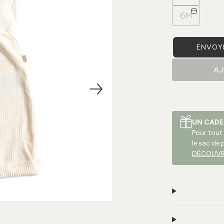
6M
ENVOYE
A
UN CADE
Pour tout
le sac de 
DÉCOUVR