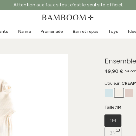
Attention aux faux sites : c'est le seul site officiel.
Vêtements 0-3 ans
Mer
Combinaisons d'extérieur
Maillots de bain
ents
Nanna
Promenade
Bain et repas
Toys
Idé
Bodys
Casquettes de soleil
Pulls et chemises
Lunettes de soleil
Shorts et jupes
Chaussures de plage
Ensemble
Combinaisons
Toys
Cardigans et vestes
49,90 €
TVA com
Robes
Couleur :
CREA
Casquettes
Accessoires
Chaussettes
Taille :
1M
1M
3M