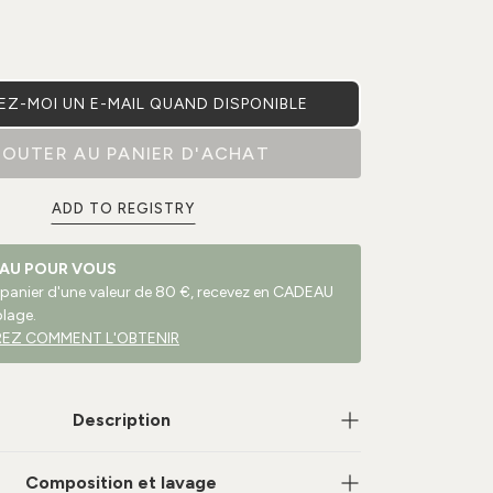
Z-MOI UN E-MAIL QUAND DISPONIBLE
JOUTER AU PANIER D'ACHAT
ADD TO REGISTRY
AU POUR VOUS
 panier d'une valeur de 80 €, recevez en CADEAU
plage.
EZ COMMENT L'OBTENIR
Description
Composition et lavage