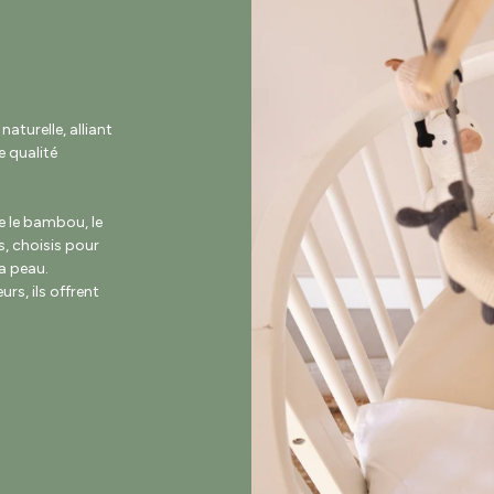
turelle, alliant
 qualité
e le bambou, le
s, choisis pour
la peau.
rs, ils offrent