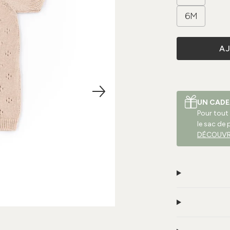
6M
A
UN CADE
Pour tout
le sac de 
DÉCOUVR