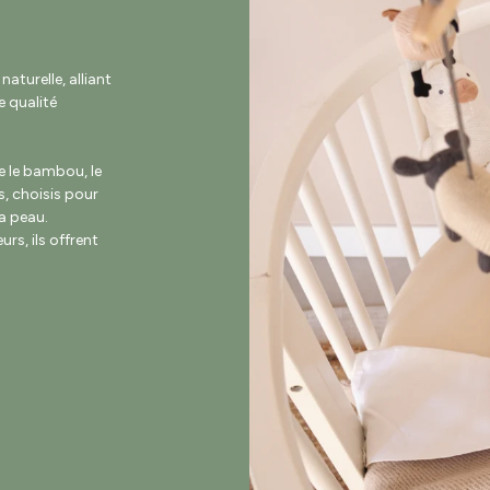
turelle, alliant
 qualité
e le bambou, le
s, choisis pour
la peau.
rs, ils offrent