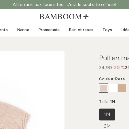
Attention aux faux sites : c'est le seul site officiel.
Vêtements 0-3 ans
Mer
Combinaisons d'extérieur
Maillots de bain
ents
Nanna
Promenade
Bain et repas
Toys
Idé
Bodys
Casquettes de soleil
Pulls et chemises
Lunettes de soleil
Shorts et jupes
Chaussures de plage
Pull en ma
Combinaisons
Toys
Cardigans et vestes
34,90
-30 %
2
Robes
Couleur :
Rose
Casquettes
Accessoires
Chaussettes
Taille :
1M
1M
3M