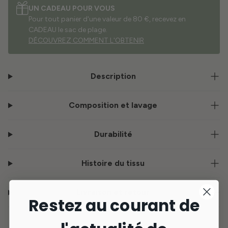
UN CADEAU POUR VOUS
Pour tout panier d'une valeur de 80 €, recevez en
CADEAU le sac de plage.
DÉCOUVREZ COMMENT L'OBTENIR
Description
Composition et lavage
Durabilité
Histoire du tissu
Livraison et retour
Restez au courant de