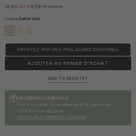
13,90
-30 %
9,73
TVA comprise
Colore:
Sable clair
ENVOYEZ-MOI UN E-MAIL QUAND DISPONIBLE
AJOUTER AU PANIER D'ACHAT
ADD TO REGISTRY
UN CADEAU POUR VOUS
Pour tout panier d'une valeur de 80 €, recevez en
CADEAU le sac de plage.
DÉCOUVREZ COMMENT L'OBTENIR