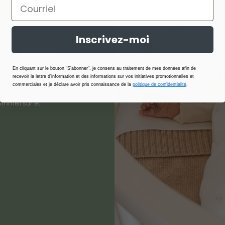
Inscrivez-moi
 en toute
En cliquant sur le bouton "S'abonner", je consens au traitement de mes données afin de
recevoir la lettre d'information et des informations sur vos initiatives promotionnelles et
commerciales et je déclare avoir pris connaissance de la
politique de confidentialité
.
naturels et
sommeil sûr et