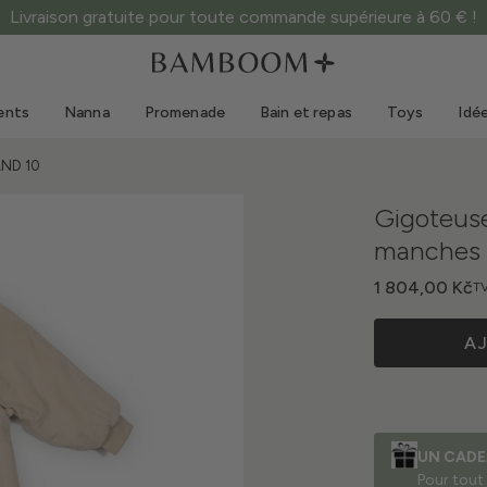
Livraison gratuite pour toute commande supérieure à 60 € !
Vêtements 0-3 ans
Mer
Combinaisons d'extérieur
Maillots de bain
ents
Nanna
Promenade
Bain et repas
Toys
Idé
Bodys
Casquettes de soleil
Pulls et chemises
Lunettes de soleil
AND 10
Shorts et jupes
Chaussures de plage
Gigoteuse
Combinaisons
Toys
manches 
Cardigans et vestes
Robes
1 804,00 Kč
TV
Casquettes
A
Accessoires
Chaussettes
UN CADE
Pour tout