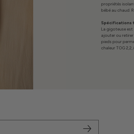
propriétés isolant
bébé au chaud. R
Spécifications
La gigoteuse est 
ajouter ou retire
pieds pour perme
chaleur TOG 2,2, i