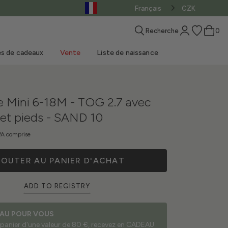
Français
CZK
Recherche
0
es de cadeaux
Vente
Liste de naissance
 Mini 6-18M - TOG 2.7 avec
et pieds - SAND 10
MUST-HAVE
Comment choisir une
Matelas pour
Accessoires pour le
Conseils pratiques
A comprise
naissance
gigoteuse
poussettes
Notre blog
Toys mer
Actualités
Vente - Habillement
Achetez le LOOK
coucher
Écharpe porte-bébé
pour le bain
Tapis de jeu
Week-end à la mer
Ventes - Produits
JOUTER AU PANIER D'ACHAT
ADD TO REGISTRY
AU POUR VOUS
 panier d'une valeur de 80 €, recevez en CADEAU