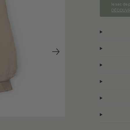
le sac de 
DÉCOUVR