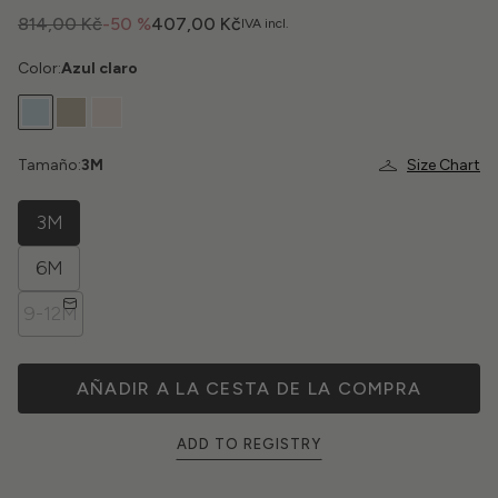
814,00 Kč
-50 %
407,00 Kč
IVA incl.
Color:
Azul claro
Tamaño:
3M
Size Chart
3M
6M
9-12M
AÑADIR A LA CESTA DE LA COMPRA
ADD TO REGISTRY