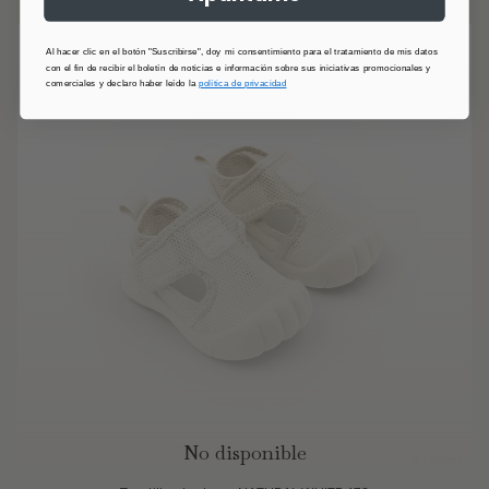
Al hacer clic en el botón "Suscribirse", doy mi consentimiento para el tratamiento de mis datos
con el fin de recibir el boletín de noticias e información sobre sus iniciativas promocionales y
comerciales y declaro haber leído la
política de privacidad
No disponible
4 colores