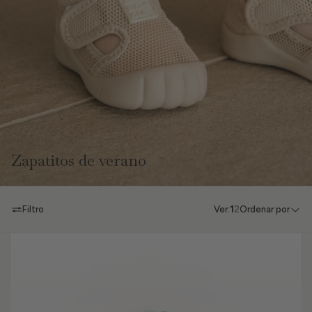
Zapatitos de verano
Filtro
Ver:
1
2
Ordenar por