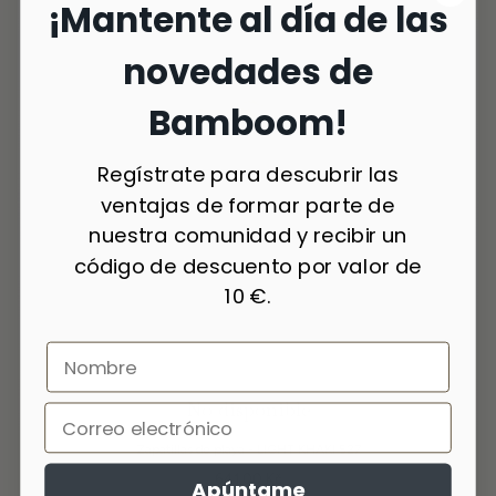
¡Mantente al día de las
novedades de
Bamboom!
Regístrate para descubrir las
ventajas de formar parte de
nuestra comunidad y recibir un
código de descuento por valor de
10 €.
No disponible
4 colores
Zapatillas de playa - LIGHT KHAKI 527
641,00 Kč
Apúntame