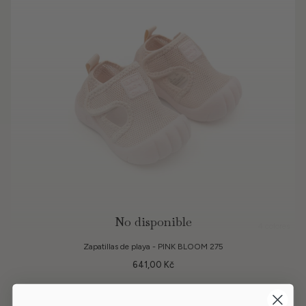
No disponible
4 colores
Zapatillas de playa - PINK BLOOM 275
641,00 Kč